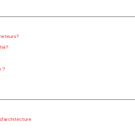
cheteurs?
ché?
e ?
 d’architecture